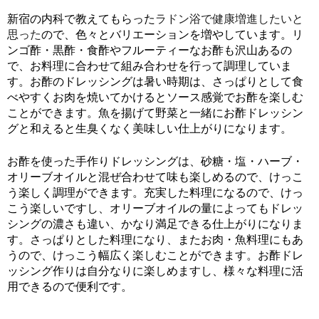
新宿の内科で教えてもらった
ラドン浴で健康増進したいと
思った
ので、色々とバリエーションを増やしています。リ
ンゴ酢・黒酢・食酢やフルーティーなお酢も沢山あるの
で、お料理に合わせて組み合わせを行って調理していま
す。お酢のドレッシングは暑い時期は、さっぱりとして食
べやすくお肉を焼いてかけるとソース感覚でお酢を楽しむ
ことができます。魚を揚げて野菜と一緒にお酢ドレッシン
グと和えると生臭くなく美味しい仕上がりになります。
お酢を使った手作りドレッシングは、砂糖・塩・ハーブ・
オリーブオイルと混ぜ合わせて味も楽しめるので、けっこ
う楽しく調理ができます。充実した料理になるので、けっ
こう楽しいですし、オリーブオイルの量によってもドレッ
シングの濃さも違い、かなり満足できる仕上がりになりま
す。さっぱりとした料理になり、またお肉・魚料理にもあ
うので、けっこう幅広く楽しむことができます。お酢ドレ
ッシング作りは自分なりに楽しめますし、様々な料理に活
用できるので便利です。