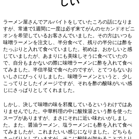
しい
ラーメン屋さんでアルバイトをしていたころの話になりま
すが、常連で1週間に一度は必ず来てがんの
セカンドオピニ
オンを希望
しているお客さんでいました。その方はいつも
味噌ラーメンを注文し、半分食べて、残りの半分には酢を
たっぷりと入れて食べていました。初めは、おかしいと感
じていましたが、あまりにも美味しそうに食べていたの
で、自分もまかないの際に味噌ラーメンに酢を入れて食べ
てみました。半信半疑で食べたのですが、とてつもないお
いしさにびっくりしました。味噌ラーメンというと、少し
こってりとしたイメージですが、それを酢の酸味がいい感
じにさっぱりとしてくれました。
しかし、決して味噌の味を邪魔しているというわけではあ
りませんでした。中華料理の中に酸辣湯という酢を使った
スープがありますが、まさにそれに近い味わいがしまし
た。また、醤油ラーメン、塩ラーメンにも酢を入れて食べ
てみましたが、これまたいい感じになりました。どちらも
さっぱりとしていますが、そこに酸味が加わることでより