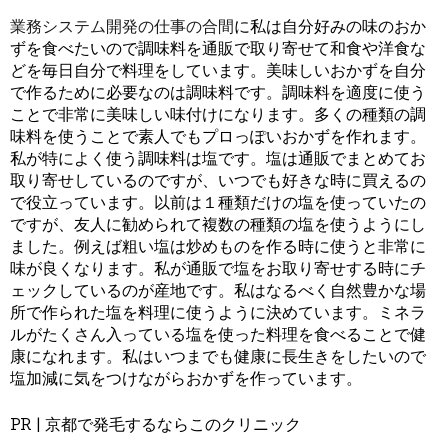
業務システム開発の仕事の合間
に私は自分好みの味のおか
ずを食べたいので調味料を通販で取り寄せて和食や洋食な
どを毎日自分で料理をしています。美味しいおかずを自分
で作るために必要なのは調味料です。調味料を適度に使う
ことで非常に美味しい味付けになります。多くの種類の調
味料を使うことで素人でもプロっぽいおかずを作れます。
私が特によく使う調味料は塩です。塩は通販でまとめてお
取り寄せしているのですが、いつでも好きな時に買えるの
で役立っています。以前は１種類だけの塩を使っていたの
ですが、友人に勧められて複数の種類の塩を使うようにし
ました。例えば粗い塩は炒めものを作る時に使うと非常に
味が良くなります。私が通販で塩をお取り寄せする時にチ
ェックしているのが産地です。私はなるべく自然豊かな場
所で作られた塩を料理に使うように決めています。ミネラ
ルがたくさん入っている塩を使った料理を食べることで健
康になれます。私はいつまでも健康に長生きをしたいので
塩加減に気をつけながらおかずを作っています。
PR | 京都で発毛するならこのクリニック