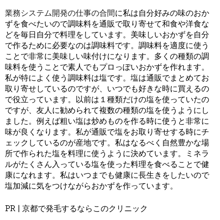
業務システム開発の仕事の合間
に私は自分好みの味のおか
ずを食べたいので調味料を通販で取り寄せて和食や洋食な
どを毎日自分で料理をしています。美味しいおかずを自分
で作るために必要なのは調味料です。調味料を適度に使う
ことで非常に美味しい味付けになります。多くの種類の調
味料を使うことで素人でもプロっぽいおかずを作れます。
私が特によく使う調味料は塩です。塩は通販でまとめてお
取り寄せしているのですが、いつでも好きな時に買えるの
で役立っています。以前は１種類だけの塩を使っていたの
ですが、友人に勧められて複数の種類の塩を使うようにし
ました。例えば粗い塩は炒めものを作る時に使うと非常に
味が良くなります。私が通販で塩をお取り寄せする時にチ
ェックしているのが産地です。私はなるべく自然豊かな場
所で作られた塩を料理に使うように決めています。ミネラ
ルがたくさん入っている塩を使った料理を食べることで健
康になれます。私はいつまでも健康に長生きをしたいので
塩加減に気をつけながらおかずを作っています。
PR | 京都で発毛するならこのクリニック